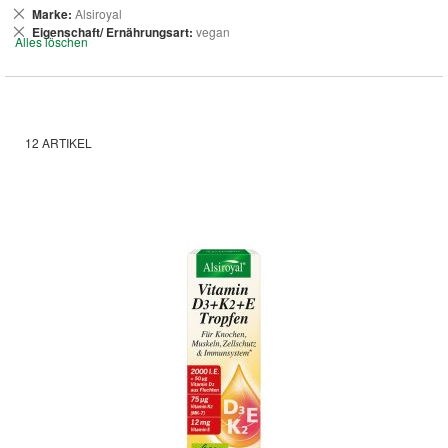
Dies
Marke
Alsiroyal
entfernen
Dies
Eigenschaft/ Ernährungsart
vegan
Alles löschen
entfernen
12
ARTIKEL