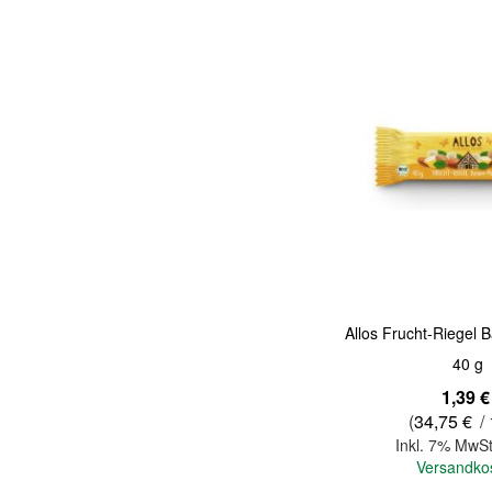
Quickview
Allos Frucht-Riegel
40 g
1,39 €
(
34,75 €
/ 
Inkl. 7% MwSt
Versandko