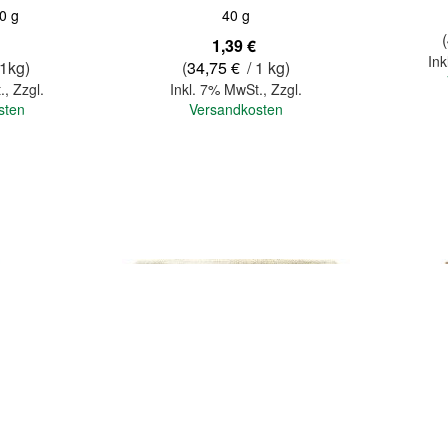
0 g
40 g
(
1,39 €
Ink
 1kg)
(
34,75 €
/ 1 kg)
.
,
Zzgl.
Inkl. 7% MwSt.
,
Zzgl.
sten
Versandkosten
In den Warenkorb
In den Warenkorb
Quickview
Quickview