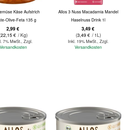
Gemüse Käse Aufstrich
Allos 3 Nuss Macadamia Mandel
te-Olive-Feta 135 g
Haselnuss Drink 1l
2,99 €
3,49 €
(
22,15 €
/ Kg)
(
3,49 €
/ 1L)
l. 7% MwSt.
,
Zzgl.
Inkl. 19% MwSt.
,
Zzgl.
Versandkosten
Versandkosten
In den Warenkorb