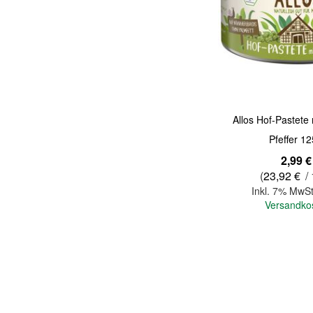
Quickview
Allos Hof-Pastete
Pfeffer 12
2,99 €
(
23,92 €
/ 
Inkl. 7% MwSt
Versandko
In den Warenkorb