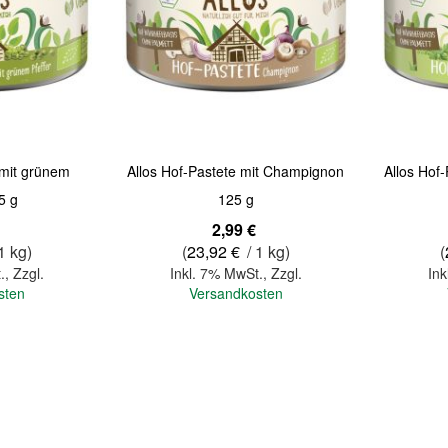
Quickview
Quickview
 mit grünem
Allos Hof-Pastete mit Champignon
Allos Hof
5 g
125 g
2,99 €
1 kg)
(
23,92 €
/ 1 kg)
(
.
,
Zzgl.
Inkl. 7% MwSt.
,
Zzgl.
Ink
sten
Versandkosten
In den Warenkorb
In den Warenkorb