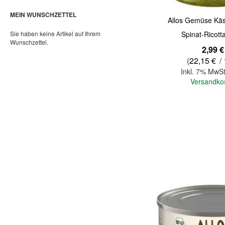
MEIN WUNSCHZETTEL
Allos Gemüse Käs
Sie haben keine Artikel auf Ihrem
Spinat-Ricott
Wunschzettel.
2,99 €
(
22,15 €
/ 
Inkl. 7% MwSt
Versandko
In den Warenkorb