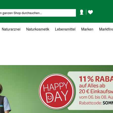
Mein
Mein
Suche
Konto
Wunschzettel
Naturarznei
Naturkosmetik
Lebensmittel
Marken
Marktfin