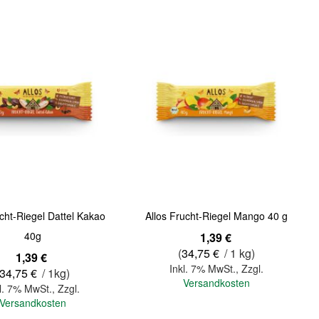
Quickview
ucht-Riegel Dattel Kakao
Allos Frucht-Riegel Mango 40 g
40g
1,39 €
(
34,75 €
/ 1 kg)
1,39 €
Inkl. 7% MwSt.
,
Zzgl.
34,75 €
/ 1kg)
Versandkosten
l. 7% MwSt.
,
Zzgl.
Versandkosten