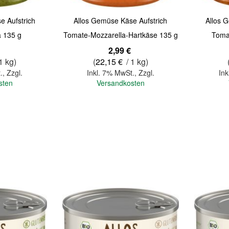
e Aufstrich
Allos Gemüse Käse Aufstrich
Allos 
a 135 g
Tomate-Mozzarella-Hartkäse 135 g
Toma
2,99 €
1 kg)
(
22,15 €
/ 1 kg)
.
,
Zzgl.
Inkl. 7% MwSt.
,
Zzgl.
Ink
sten
Versandkosten
In den Warenkorb
In den Warenkorb