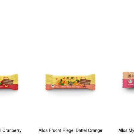
In den Warenkorb
In den Warenkorb
Quickview
Quickview
el Cranberry
Allos Frucht-Riegel Dattel Orange
Allos M