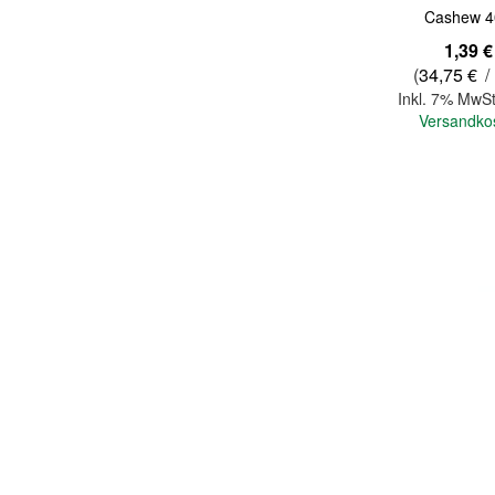
Cashew 4
1,39 €
(
34,75 €
/
Inkl. 7% MwSt
Versandko
In den Warenkorb
Quickview