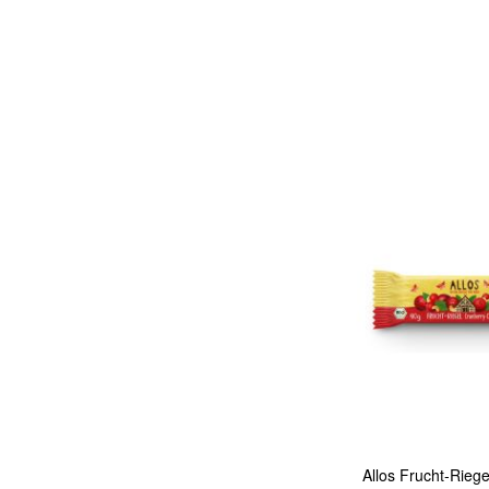
In den Warenkorb
Quickview
Allos Frucht-Rieg