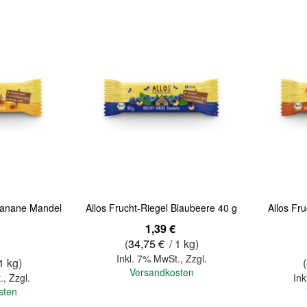
Quickview
Quickview
 Banane Mandel
Allos Frucht-Riegel Blaubeere 40 g
Allos Fr
1,39 €
(
34,75 €
/ 1 kg)
Inkl. 7% MwSt.
,
Zzgl.
1 kg)
(
Versandkosten
.
,
Zzgl.
Ink
sten