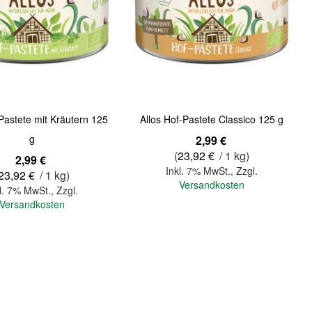
Quickview
-Pastete mit Kräutern 125
Allos Hof-Pastete Classico 125 g
g
2,99 €
(
23,92 €
/ 1 kg)
2,99 €
Inkl. 7% MwSt.
,
Zzgl.
23,92 €
/ 1 kg)
Versandkosten
l. 7% MwSt.
,
Zzgl.
Versandkosten
In den Warenkorb