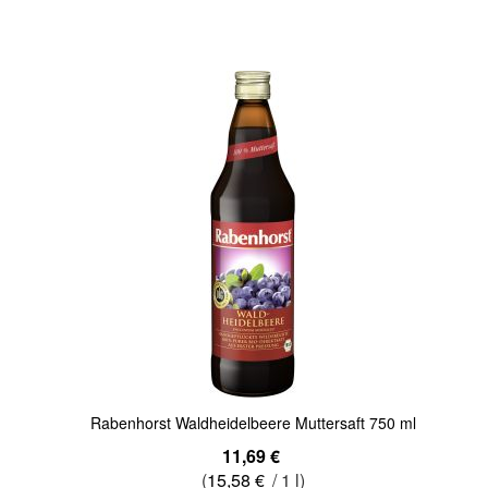
Quickview
Rabenhorst Waldheidelbeere Muttersaft 750 ml
11,69 €
(
15,58 €
/ 1 l)