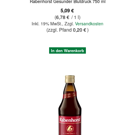
Rabenhorst Gesunder Blutdruck 750 ml
5,09 €
(
6,78 €
/ 1 l)
Inkl. 19% MwSt.
,
Zzgl.
Versandkosten
(zzgl. Pfand
0,20 €
)
In den Warenkorb
Quickview