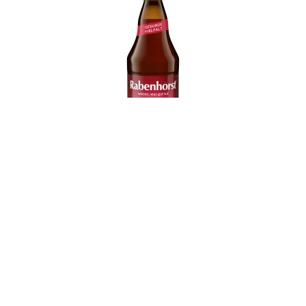
Quickview
Rabenhorst Für das Immunsystem 750 ml
5,09 €
(
6,78 €
/ 1 l)
Inkl. 19% MwSt.
,
Zzgl.
Versandkosten
(zzgl. Pfand
0,20 €
)