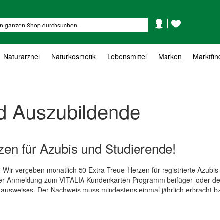
Mein
Mein
Suche
Konto
Wunschzettel
Naturarznei
Naturkosmetik
Lebensmittel
Marken
Marktfin
d Auszubildende
zen für Azubis und Studierende!
 Wir vergeben monatlich 50 Extra Treue-Herzen für registrierte Azubis
 der Anmeldung zum VITALIA Kundenkarten Programm beifügen oder d
nausweises. Der Nachweis muss mindestens einmal jährlich erbracht b