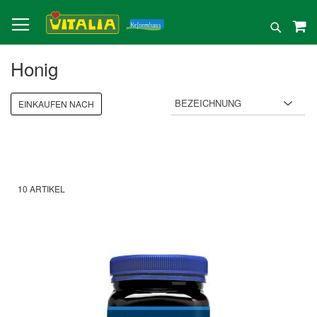
Direkt
zum
Suche
Inhalt
Honig
EINKAUFEN NACH
10
ARTIKEL