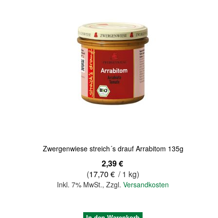
Quickview
Zwergenwiese streich´s drauf Arrabitom 135g
2,39 €
(
17,70 €
/ 1 kg)
Inkl. 7% MwSt.
,
Zzgl.
Versandkosten
In den Warenkorb