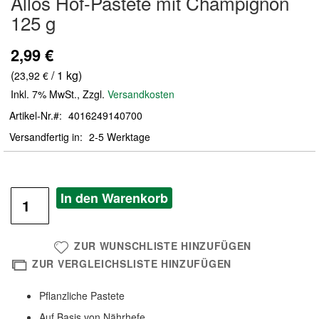
Allos Hof-Pastete mit Champignon
der
125 g
Bildergalerie
springen
2,99 €
(
/ 1 kg)
23,92 €
Inkl. 7% MwSt.
,
Zzgl.
Versandkosten
Artikel-Nr.
4016249140700
Versandfertig in
2-5 Werktage
In den Warenkorb
ZUR WUNSCHLISTE HINZUFÜGEN
ZUR VERGLEICHSLISTE HINZUFÜGEN
Pflanzliche Pastete
Auf Basis von Nährhefe