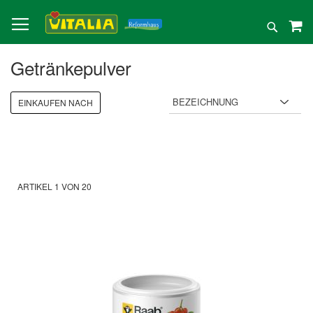
Direkt
zum
Suche
Inhalt
Getränkepulver
EINKAUFEN NACH
ARTIKEL
1
VON
20