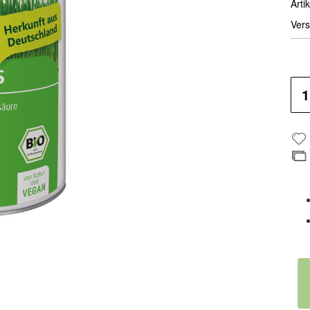
Artik
Vers