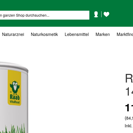
Mein
Mein
Suche
Konto
Wunschzettel
Naturarznei
Naturkosmetik
Lebensmittel
Marken
Marktfin
R
1
1
(
84,
Inkl