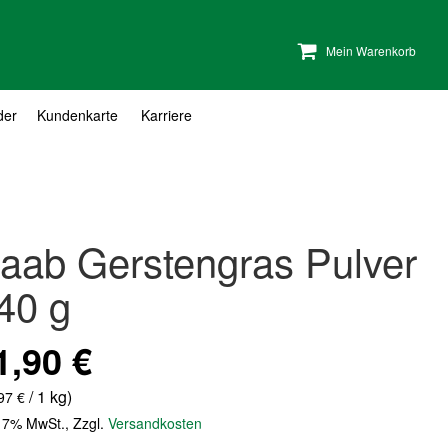
Mein Warenkorb
der
Kundenkarte
Karriere
aab Gerstengras Pulver
40 g
1,90 €
/ 1 kg)
97 €
. 7% MwSt.
,
Zzgl.
Versandkosten