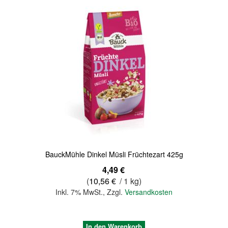
Quickview
BauckMühle Dinkel Müsli Früchtezart 425g
4,49 €
(
10,56 €
/ 1 kg)
Inkl. 7% MwSt.
,
Zzgl.
Versandkosten
In den Warenkorb