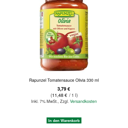
Quickview
Rapunzel Tomatensauce Olivia 330 ml
3,79 €
(
11,48 €
/ 1 l)
Inkl. 7% MwSt.
,
Zzgl.
Versandkosten
In den Warenkorb