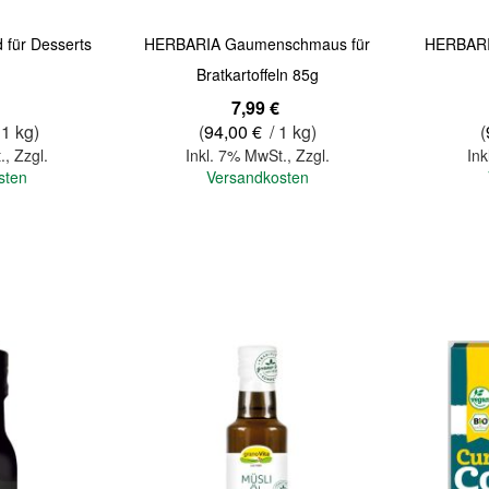
d für Desserts
HERBARIA Gaumenschmaus für
HERBARIA
Bratkartoffeln 85g
7,99 €
 1 kg)
(
94,00 €
/ 1 kg)
(
.
,
Zzgl.
Inkl. 7% MwSt.
,
Zzgl.
Ink
sten
Versandkosten
In den Warenkorb
In den Warenkorb