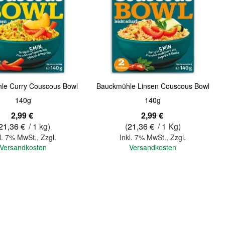
Quickview
le Curry Couscous Bowl
Bauckmühle Linsen Couscous Bowl
140g
140g
2,99 €
2,99 €
21,36 €
/ 1 kg)
(
21,36 €
/ 1 Kg)
l. 7% MwSt.
,
Zzgl.
Inkl. 7% MwSt.
,
Zzgl.
Versandkosten
Versandkosten
In den Warenkorb