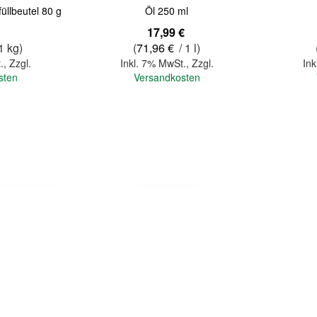
üllbeutel 80 g
Öl 250 ml
17,99 €
1 kg)
(
71,96 €
/ 1 l)
.
,
Zzgl.
Inkl. 7% MwSt.
,
Zzgl.
Ink
sten
Versandkosten
In den Warenkorb
In den Warenkorb
Quickview
Quickview