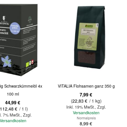
Quickview
ig Schwarzkümmelöl 4x
VITALIA Flohsamen ganz 350 g
100 ml
Sonderangebot
7,99 €
(
22,83 €
/ 1 kg)
44,99 €
Inkl. 19% MwSt.
,
Zzgl.
112,48 €
/ 1 l)
Versandkosten
l. 7% MwSt.
,
Zzgl.
Normalpreis
Versandkosten
8,99 €