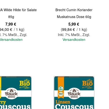
 Wilde Hilde für Salate
Brecht Cumin Koriander
85g
Muskatnuss Dose 60g
7,99 €
5,99 €
94,00 €
/ 1 kg)
(
99,84 €
/ 1 kg)
l. 7% MwSt.
,
Zzgl.
Inkl. 7% MwSt.
,
Zzgl.
Versandkosten
Versandkosten
In den Warenkorb