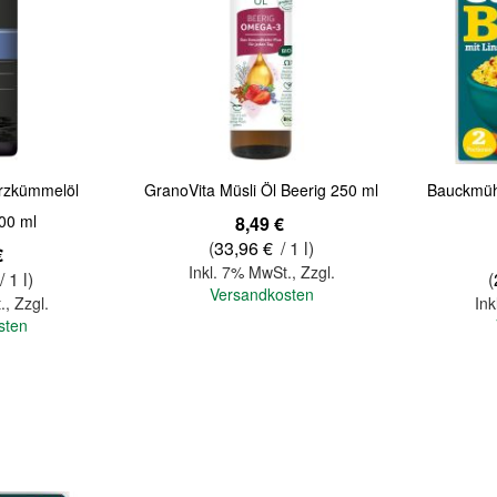
Quickview
Quickview
rzkümmelöl
GranoVita Müsli Öl Beerig 250 ml
Bauckmüh
100 ml
8,49 €
(
33,96 €
/ 1 l)
€
Inkl. 7% MwSt.
,
Zzgl.
/ 1 l)
(
Versandkosten
.
,
Zzgl.
Ink
sten
In den Warenkorb
In den Warenkorb