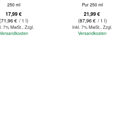
250 ml
Pur 250 ml
17,99 €
21,99 €
(
71,96 €
/ 1 l)
(
87,96 €
/ 1 l)
l. 7% MwSt.
,
Zzgl.
Inkl. 7% MwSt.
,
Zzgl.
Versandkosten
Versandkosten
In den Warenkorb
Quickview