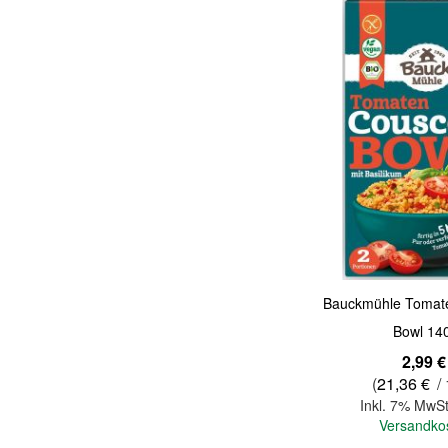
Quickview
Bauckmühle Tomat
Bowl 14
2,99 €
(
21,36 €
/ 
Inkl. 7% MwSt
Versandko