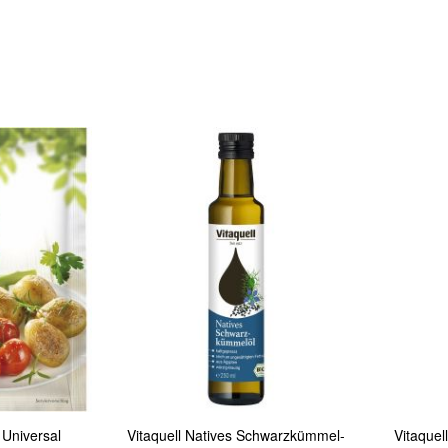
In den Warenkorb
In den Warenkorb
Quickview
Quickview
 Universal
Vitaquell Natives Schwarzkümmel-
Vitaque