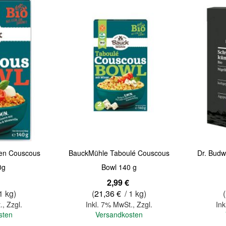
Quickview
Quickview
en Couscous
BauckMühle Taboulé Couscous
Dr. Budw
0g
Bowl 140 g
2,99 €
1 kg)
(
21,36 €
/ 1 kg)
(
.
,
Zzgl.
Inkl. 7% MwSt.
,
Zzgl.
Ink
sten
Versandkosten