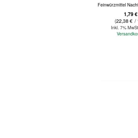
Feinwürzmittel Nachf
1,79 €
(
22,38 €
/ 
Inkl. 7% MwSt
Versandko
In den Warenkorb
Quickview