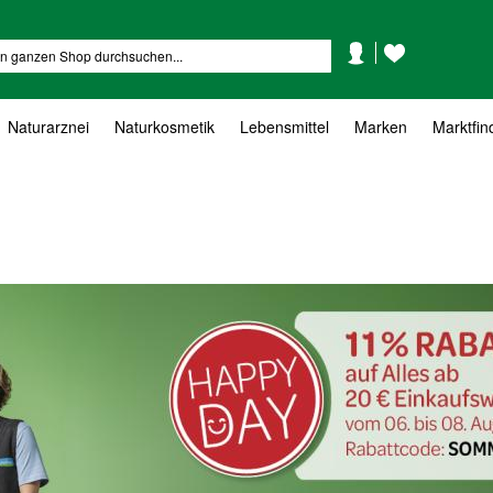
Mein
Mein
Suche
Konto
Wunschzettel
Naturarznei
Naturkosmetik
Lebensmittel
Marken
Marktfin