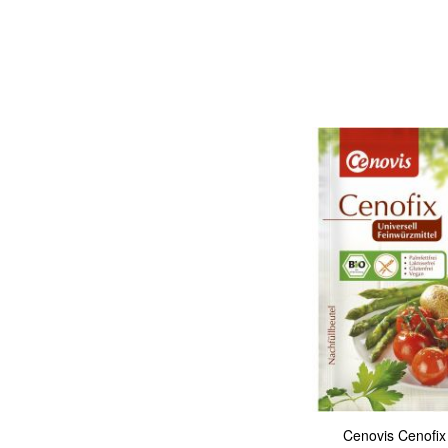
In den Warenkorb
Quickview
Cenovis Cenofix