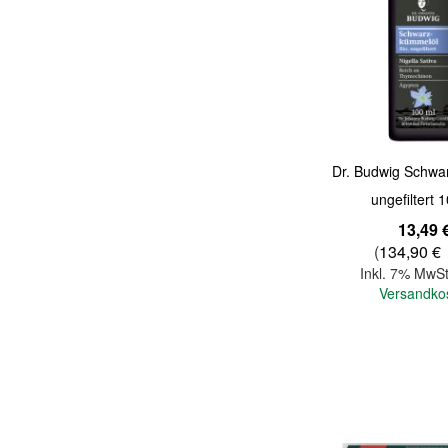
Quickview
Dr. Budwig Schwa
ungefiltert 
13,49 
(
134,90 €
Inkl. 7% MwSt
Versandko
In den Warenkorb