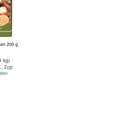
Quickview
Quickview
ken 200 g
1 kg)
.
,
Zzgl.
sten