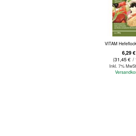
Quickview
VITAM Hefefloc
6,29 €
(
31,45 €
/ 
Inkl. 7% MwSt
Versandko
In den Warenkorb