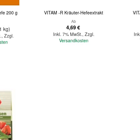
efe 200 g
VITAM -R Kräuter-Hefeextrakt
VIT
Ab
4,69 €
1 kg)
Inkl. 7% MwSt.
,
Zzgl.
Ink
.
,
Zzgl.
Versandkosten
sten
In den Warenkorb
In den Warenkorb