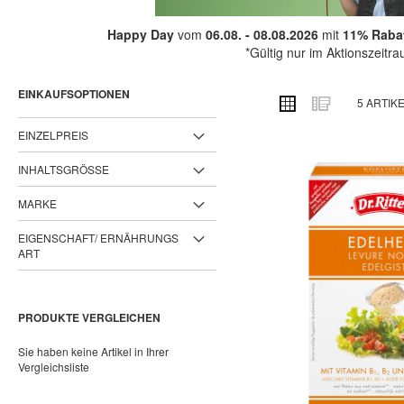
Happy Day
vom
06.08. - 08.08.2026
mit
11% Rabat
*Gültig nur im Aktionszeitr
EINKAUFSOPTIONEN
ANSICHT
Raster
Liste
5
ARTIK
ALS
EINZELPREIS
INHALTSGRÖSSE
MARKE
EIGENSCHAFT/ ERNÄHRUNGS
ART
PRODUKTE VERGLEICHEN
Sie haben keine Artikel in Ihrer
Vergleichsliste