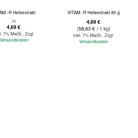
AM -R Hefeextrakt
VITAM -R Hefeextrakt 80 g
Ab
4,69 €
4,69 €
(
58,63 €
/ 1 kg)
l. 7% MwSt.
,
Zzgl.
Inkl. 7% MwSt.
,
Zzgl.
Versandkosten
Versandkosten
In den Warenkorb