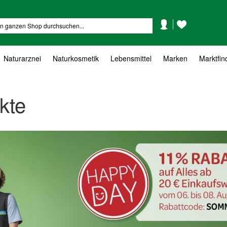
Mein
Mein
Suche
Konto
Wunschzettel
Naturarznei
Naturkosmetik
Lebensmittel
Marken
Marktfin
kte