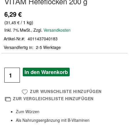
VITAM Hefeflocken 200 g
der
Bildergalerie
6,29 €
springen
(
/ 1 kg)
31,45 €
Inkl. 7% MwSt.
,
Zzgl.
Versandkosten
Artikel-Nr.
4011437040183
Versandfertig in
2-5 Werktage
In den Warenkorb
ZUR WUNSCHLISTE HINZUFÜGEN
ZUR VERGLEICHSLISTE HINZUFÜGEN
Zum Würzen
Als Nahrungsergänzung mit B-Vitaminen