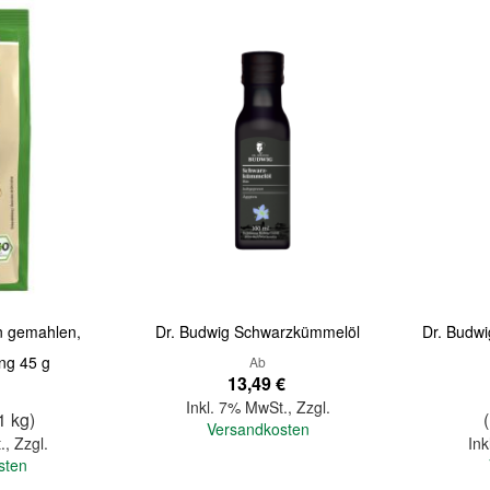
Quickview
Quickview
n gemahlen,
Dr. Budwig Schwarzkümmelöl
Dr. Budw
ng 45 g
Ab
13,49 €
Inkl. 7% MwSt.
,
Zzgl.
1 kg)
(
Versandkosten
.
,
Zzgl.
Ink
sten