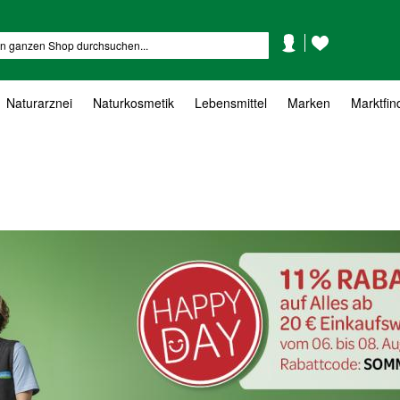
Mein
Mein
Suche
Konto
Wunschzettel
Naturarznei
Naturkosmetik
Lebensmittel
Marken
Marktfin