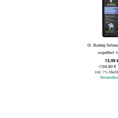
Quickview
Dr. Budwig Schwa
ungefiltert 
13,49 
(
134,90 €
Inkl. 7% MwSt
Versandko
In den Warenkorb