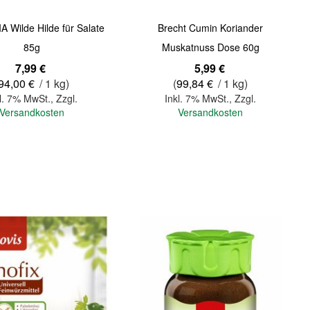
 Wilde Hilde für Salate
Brecht Cumin Koriander
85g
Muskatnuss Dose 60g
7,99 €
5,99 €
94,00 €
/ 1 kg)
(
99,84 €
/ 1 kg)
l. 7% MwSt.
,
Zzgl.
Inkl. 7% MwSt.
,
Zzgl.
Versandkosten
Versandkosten
In den Warenkorb