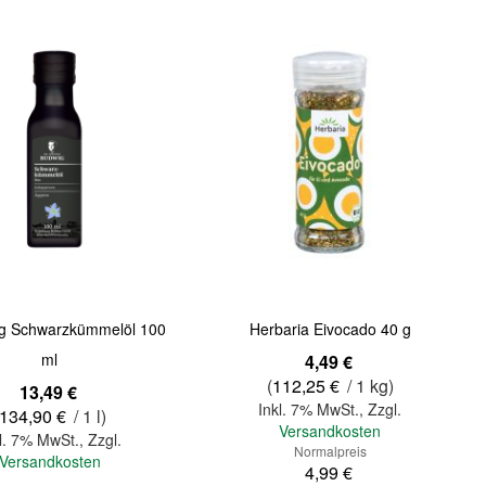
Quickview
ig Schwarzkümmelöl 100
Herbaria Eivocado 40 g
ml
Sonderangebot
4,49 €
(
112,25 €
/ 1 kg)
13,49 €
Inkl. 7% MwSt.
,
Zzgl.
134,90 €
/ 1 l)
Versandkosten
l. 7% MwSt.
,
Zzgl.
Normalpreis
Versandkosten
4,99 €