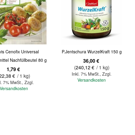
Quickview
is Cenofix Universal
P.Jentschura WurzelKraft 150 g
ittel Nachfüllbeutel 80 g
36,00 €
(
240,12 €
/ 1 kg)
1,79 €
Inkl. 7% MwSt.
,
Zzgl.
22,38 €
/ 1 kg)
Versandkosten
l. 7% MwSt.
,
Zzgl.
Versandkosten
In den Warenkorb