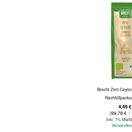
Quickview
Brecht Zimt Ceylo
Nachfüllpacku
4,49 €
(
99,78 €
/ 
Inkl. 7% MwSt
Versandko