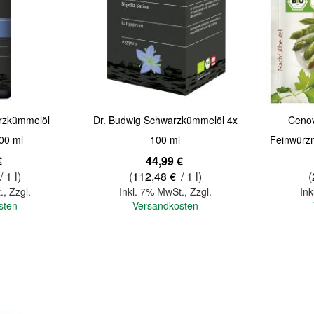
Quickview
Quickview
rzkümmelöl
Dr. Budwig Schwarzkümmelöl 4x
Cenov
100 ml
100 ml
Feinwürzm
€
44,99 €
/ 1 l)
(
112,48 €
/ 1 l)
(
.
,
Zzgl.
Inkl. 7% MwSt.
,
Zzgl.
Ink
sten
Versandkosten
In den Warenkorb
In den Warenkorb