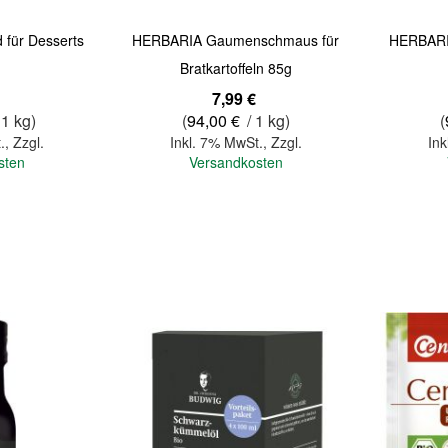
d für Desserts
HERBARIA Gaumenschmaus für
HERBARIA
Bratkartoffeln 85g
7,99 €
 1 kg)
(
94,00 €
/ 1 kg)
(
.
,
Zzgl.
Inkl. 7% MwSt.
,
Zzgl.
Ink
sten
Versandkosten
In den Warenkorb
In den Warenkorb