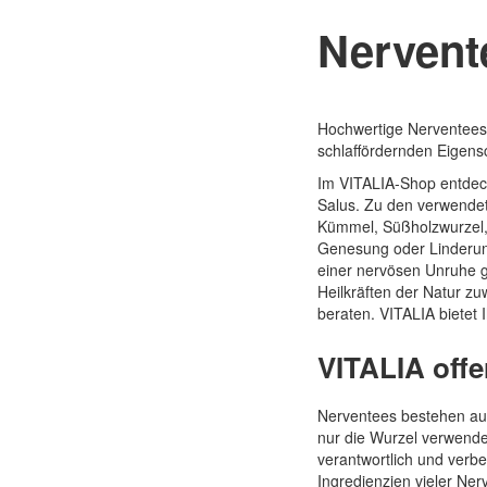
Nervente
Quickview
Hochwertige Nerventees 
schlaffördernden Eigens
Im VITALIA-Shop entdeck
Salus. Zu den verwendet
Kümmel, Süßholzwurzel, 
Genesung oder Linderun
einer nervösen Unruhe g
Heilkräften der Natur zu
beraten. VITALIA bietet
VITALIA offe
Nerventees bestehen aus
nur die Wurzel verwendet,
verantwortlich und verb
Ingredienzien vieler Ne