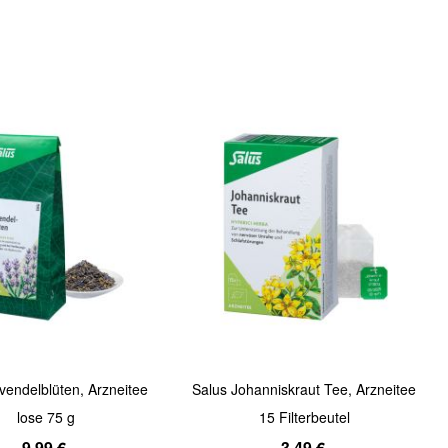
Quickview
vendelblüten, Arzneitee
Salus Johanniskraut Tee, Arzneitee
lose 75 g
15 Filterbeutel
9,99 €
3,49 €