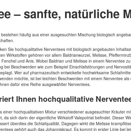
e – sanfte, natürliche 
bestehen häufig aus einer ausgesuchten Mischung biologisch angebau
chaften.
en Sie hochqualitative Nerventees mit biologisch angebauten Inhaltss
en Wirkstoffen gehören vor allem Baldrianwurzel, Melisse, Pfeffermin
Fenchel und Anis. Wobei Baldrian und Melisse in einem Nerventee zu 
g bei Beschwerden wie zum Beispiel Einschlafstörungen und Nervosit
eplagt. Wer auf pharmazeutisch entwickelte hochwirksame Schlafmittel 
wenden möchte, ist bei leichten Beschwerden mit einem Nerventee als 
 Ihnen dafür eine Reihe ausgewählter Nerventees.
riert Ihnen hochqualitative Nervente
 einer hochqualitativen Mixtur verschiedener ausgesuchter Kräuter mi
 da sich darin der eigentliche Wirkstoff Valepotriat befindet. Dieser Wi
essert überdies die Schlafqualität. Dagegen wirkt die Melisse krampfl
rventees gehört auch das Johanniskraut. Es kommt in erster Linie bei 