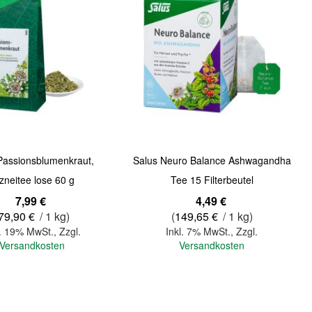
Passionsblumenkraut,
Salus Neuro Balance Ashwagandha
zneitee lose 60 g
Tee 15 Filterbeutel
7,99 €
4,49 €
79,90 €
/ 1 kg)
(
149,65 €
/ 1 kg)
l. 19% MwSt.
,
Zzgl.
Inkl. 7% MwSt.
,
Zzgl.
Versandkosten
Versandkosten
In den Warenkorb