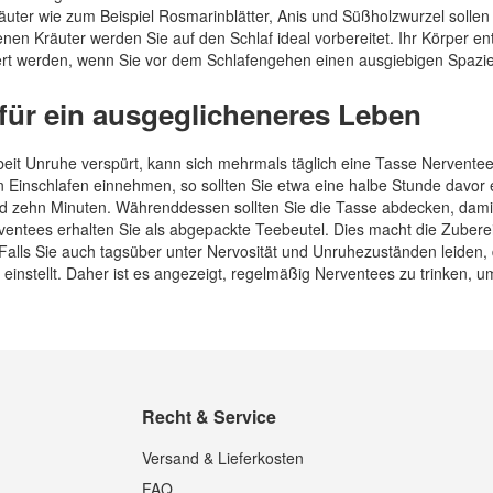
räuter wie zum Beispiel Rosmarinblätter, Anis und Süßholzwurzel sol
nen Kräuter werden Sie auf den Schlaf ideal vorbereitet. Ihr Körper e
rt werden, wenn Sie vor dem Schlafengehen einen ausgiebigen Spazie
für ein ausgeglicheneres Leben
beit Unruhe verspürt, kann sich mehrmals täglich eine Tasse Nerventee
Einschlafen einnehmen, so sollten Sie etwa eine halbe Stunde davor ei
zehn Minuten. Währenddessen sollten Sie die Tasse abdecken, damit a
entees erhalten Sie als abgepackte Teebeutel. Dies macht die Zubereit
Falls Sie auch tagsüber unter Nervosität und Unruhezuständen leiden, 
instellt. Daher ist es angezeigt, regelmäßig Nerventees zu trinken, u
Recht & Service
Versand & Lieferkosten
FAQ