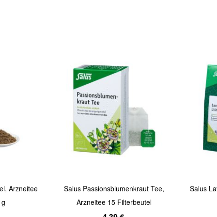
Quickview
Quickview
el, Arzneitee
Salus Passionsblumenkraut Tee,
Salus La
 g
Arzneitee 15 Filterbeutel
4,39 €