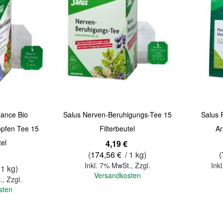
lance Bio
Salus Nerven-Beruhigungs-Tee 15
Salus 
pfen Tee 15
Filterbeutel
Ar
tel
4,19 €
(
174,56 €
/ 1 kg)
(
Inkl. 7% MwSt.
,
Zzgl.
Ink
 1 kg)
Versandkosten
.
,
Zzgl.
sten
In den Warenkorb
In den Warenkorb