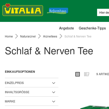
Suche
Angebote
Geschenke-Tipps
Home
Naturarznei
Arzneitees
Schlaf & Nerven Tee
Schlaf & Nerven Tee
EINKAUFSOPTIONEN
ANSICHT
Raster
Liste
9
ARTIK
ALS
EINZELPREIS
INHALTSGRÖSSE
MARKE