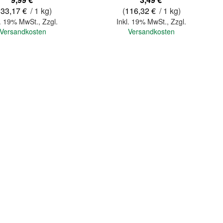
133,17 €
/ 1 kg)
(
116,32 €
/ 1 kg)
l. 19% MwSt.
,
Zzgl.
Inkl. 19% MwSt.
,
Zzgl.
Versandkosten
Versandkosten
In den Warenkorb
Quickview