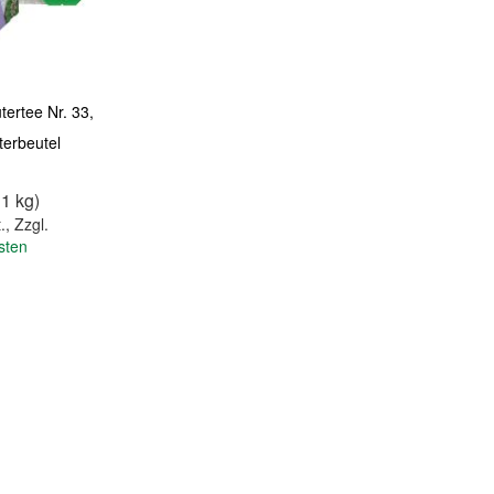
tertee Nr. 33,
terbeutel
 1 kg)
.
,
Zzgl.
sten