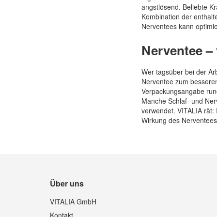
angstlösend. Beliebte K
Kombination der enthalte
Nerventees kann optimie
Nerventee – 
Wer tagsüber bei der Ar
Nerventee zum besseren 
Verpackungsangabe rund 
Manche Schlaf- und Nerv
verwendet. VITALIA rät: 
Wirkung des Nerventees e
Über uns
VITALIA GmbH
Kontakt