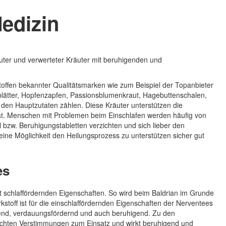
Medizin
ter und verwerteter Kräuter mit beruhigenden und
toffen bekannter Qualitätsmarken wie zum Beispiel der Topanbieter
zblätter, Hopfenzapfen, Passionsblumenkraut, Hagebuttenschalen,
den Hauptzutaten zählen. Diese Kräuter unterstützen die
ät. Menschen mit Problemen beim Einschlafen werden häufig von
bzw. Beruhigungstabletten verzichten und sich lieber den
eine Möglichkeit den Heilungsprozess zu unterstützen sicher gut
es
t schlaffördernden Eigenschaften. So wird beim Baldrian im Grunde
rkstoff ist für die einschlaffördernden Eigenschaften der Nerventees
ösend, verdauungsfördernd und auch beruhigend. Zu den
leichten Verstimmungen zum Einsatz und wirkt beruhigend und