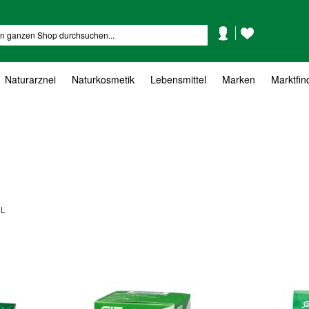
Mein
Mein
Suche
Konto
Wunschzettel
Naturarznei
Naturkosmetik
Lebensmittel
Marken
Marktfin
EL