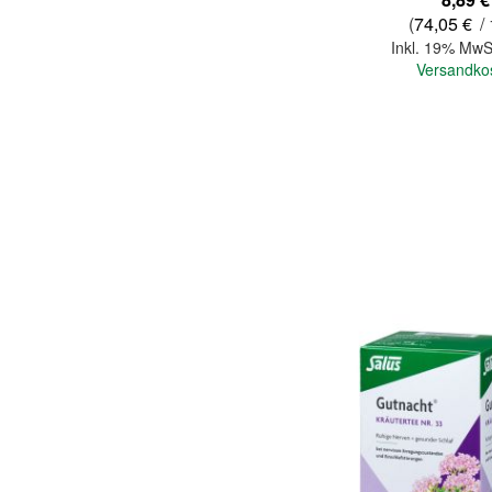
(
74,05 €
/ 
Inkl. 19% MwS
Versandko
In den Warenkorb
Quickview