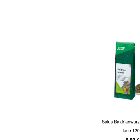
In den Warenkorb
Quickview
Salus Baldrianwurz
lose 120
8,89 €