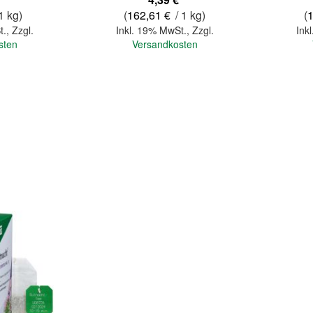
1 kg)
(
162,61 €
/ 1 kg)
(
t.
,
Zzgl.
Inkl. 19% MwSt.
,
Zzgl.
Ink
sten
Versandkosten
In den Warenkorb
In den Warenkorb
Quickview
Quickview