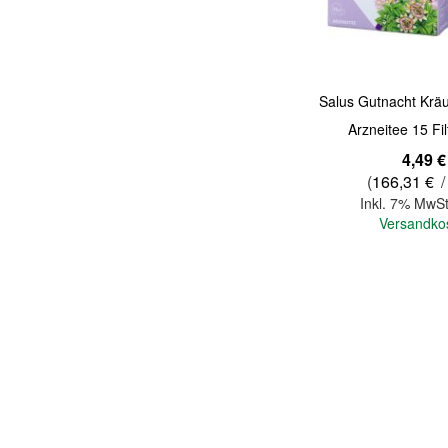
Salus Gutnacht Kräu
Arzneitee 15 Fil
4,49 €
(
166,31 €
/
Inkl. 7% MwSt
Versandko
In den Warenkorb