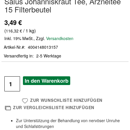
Salus Johanniskraut Tee, Arzneitee
der
15 Filterbeutel
Bildergalerie
springen
3,49 €
(
/ 1 kg)
116,32 €
Inkl. 19% MwSt.
,
Zzgl.
Versandkosten
Artikel-Nr.
4004148013157
Versandfertig in
2-5 Werktage
In den Warenkorb
ZUR WUNSCHLISTE HINZUFÜGEN
ZUR VERGLEICHSLISTE HINZUFÜGEN
Zur Unterstützung der Behandlung von nervöser Unruhe
und Schlafstörungen