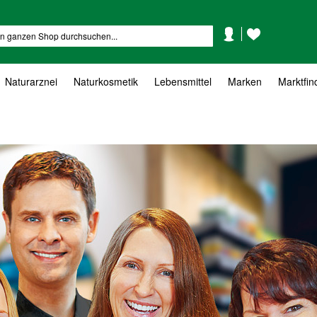
Mein
Mein
Suche
Konto
Wunschzettel
Naturarznei
Naturkosmetik
Lebensmittel
Marken
Marktfin