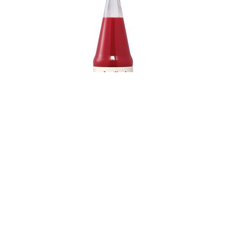
Quickview
Voelkel Feldfrisches Gemüse Direktsaft 700 ml
2,99 €
(
4,27 €
/ 1 l)
Inkl. 19% MwSt.
,
Zzgl.
Versandkosten
(zzgl. Pfand
0,15 €
)