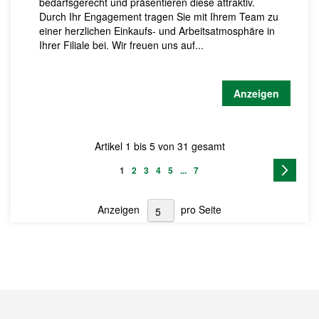
bedarfsgerecht und präsentieren diese attraktiv.
Durch Ihr Engagement tragen Sie mit Ihrem Team zu
einer herzlichen Einkaufs- und Arbeitsatmosphäre in
Ihrer Filiale bei. Wir freuen uns auf...
Anzeigen
Artikel 1 bis 5 von 31 gesamt
Seite
Seite
Weite
Sie
Seite
Seite
Seite
Seite
Seite
1
2
3
4
5
...
7
lesen
Anzeigen
pro Seite
gerade
Seite