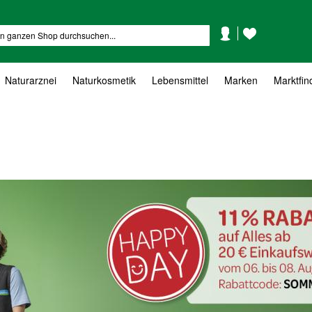
Mein
Mein
Suche
Konto
Wunschzettel
Naturarznei
Naturkosmetik
Lebensmittel
Marken
Marktfin