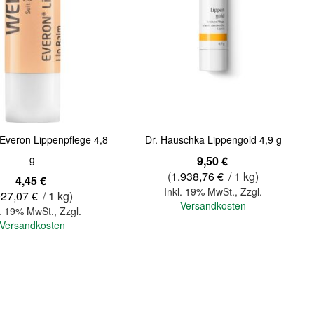
Quickview
veron Lippenpflege 4,8
Dr. Hauschka Lippengold 4,9 g
g
9,50 €
(
1.938,76 €
/ 1 kg)
4,45 €
Inkl. 19% MwSt.
,
Zzgl.
927,07 €
/ 1 kg)
Versandkosten
l. 19% MwSt.
,
Zzgl.
Versandkosten
In den Warenkorb