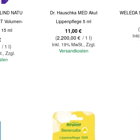
LIND NATU
Dr. Hauschka MED Akut
WELEDA Sk
 Volumen-
Lippenpflege 5 ml
(
 15 ml
11,00 €
Ink
(
2.200,00 €
/ 1 l)
€
Inkl. 19% MwSt.
,
Zzgl.
/ 1 l)
Versandkosten
t.
,
Zzgl.
sten
In den Warenkorb
In den Warenkorb