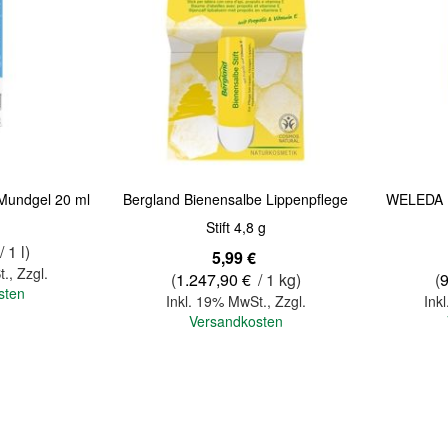
Quickview
Quickview
Mundgel 20 ml
Bergland Bienensalbe Lippenpflege
WELEDA E
Stift 4,8 g
/ 1 l)
5,99 €
t.
,
Zzgl.
(
1.247,90 €
/ 1 kg)
(
sten
Inkl. 19% MwSt.
,
Zzgl.
Ink
Versandkosten
In den Warenkorb
In den Warenkorb