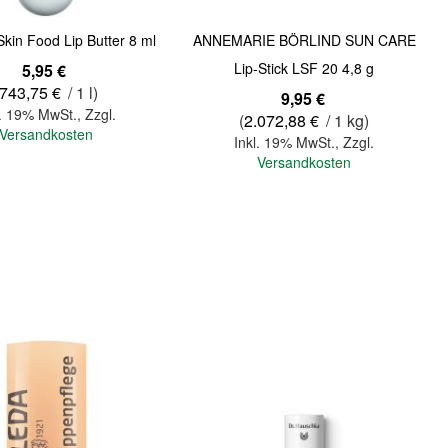
in Food Lip Butter 8 ml
ANNEMARIE BÖRLIND SUN CARE
Lip-Stick LSF 20 4,8 g
5,95 €
743,75 €
/ 1 l)
9,95 €
l. 19% MwSt.
,
Zzgl.
(
2.072,88 €
/ 1 kg)
Versandkosten
Inkl. 19% MwSt.
,
Zzgl.
Versandkosten
In den Warenkorb