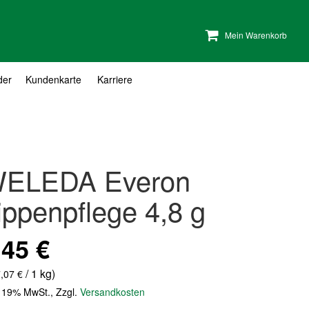
Mein Warenkorb
der
Kundenkarte
Karriere
ELEDA Everon
ippenpflege 4,8 g
,45 €
/ 1 kg)
,07 €
. 19% MwSt.
,
Zzgl.
Versandkosten