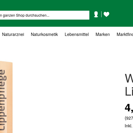
Mein
Mein
Suche
Konto
Wunschzettel
Naturarznei
Naturkosmetik
Lebensmittel
Marken
Marktfin
W
L
4
(
927
Inkl