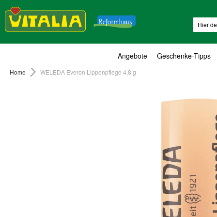
Suche
Angebote
Geschenke-Tipps
Home
WELEDA Everon Lippenpflege 4,8 g
Zum
Ende
der
Bildergalerie
springen