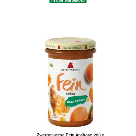
In den Warenkorb
Quickview
Zwergenwiese Fein Aprikose 280 g