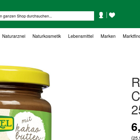
Mein
Mein
Suche
Konto
Wunschzettel
Naturarznei
Naturkosmetik
Lebensmittel
Marken
Marktfin
R
C
2
6
(
25,