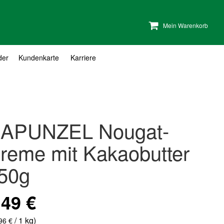
Mein Warenkorb
der
Kundenkarte
Karriere
APUNZEL Nougat-
reme mit Kakaobutter
50g
,49 €
/ 1 kg)
96 €