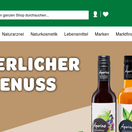
Mein
Mein
Suche
Konto
Wunschzettel
Naturarznei
Naturkosmetik
Lebensmittel
Marken
Marktfin