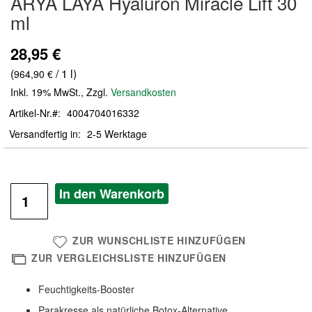
ARYA LAYA Hyaluron Miracle Lift 30
der
ml
Bildergalerie
springen
28,95 €
(
/ 1 l)
964,90 €
Inkl. 19% MwSt.
,
Zzgl.
Versandkosten
Artikel-Nr.
4004704016332
Versandfertig in
2-5 Werktage
In den Warenkorb
ZUR WUNSCHLISTE HINZUFÜGEN
ZUR VERGLEICHSLISTE HINZUFÜGEN
Feuchtigkeits-Booster
Parakresse als natürliche Botox-Alternative