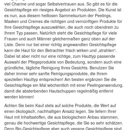
WELEDA Sunkissed Bronzing Serum Drops 30 ml
11,99 €
(
399,66 €
/ 1 l)
Inkl. 19% MwSt.
,
Zzgl.
Versandkosten