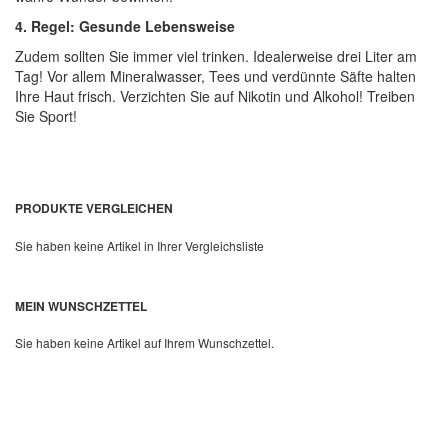
DADO SENS DRYDERM Waschcreme 150 ml
14,99 €
(
99,94 €
/ 1 l)
Inkl. 19% MwSt.
,
Zzgl.
Versandkosten
Quickview
In den Warenkorb