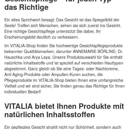
Quickview
WELEDA Glow Perfecting Serum Drops 30 ml
11,99 €
(
399,66 €
/ 1 l)
Inkl. 19% MwSt.
,
Zzgl.
Versandkosten
Quickview
In den Warenkorb