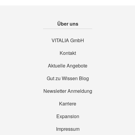
ARYA LAYA Hyaluron Alge Augen-Gel 30 ml
19,95 €
(
664,99 €
/ 1 l)
Inkl. 19% MwSt.
,
Zzgl.
Versandkosten
Quickview
In den Warenkorb