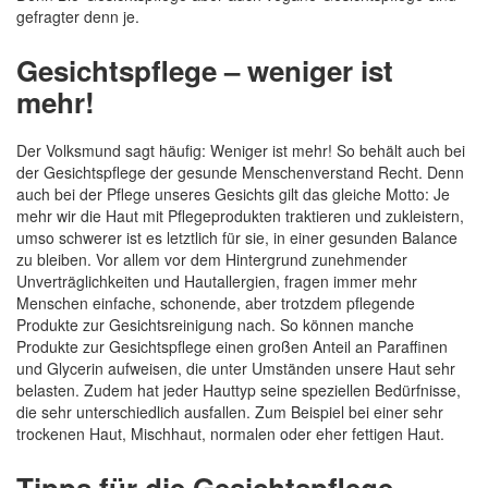
Quickview
In den Warenkorb
ANNEMARIE BÖRLIND Hyaluron Augenpads Rosa 6x2 Stück