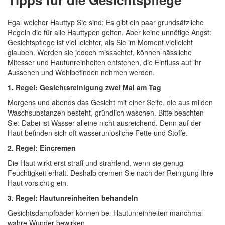
22,95 €
(
22,95 €
/ 1 Set)
Inkl. 19% MwSt.
,
Zzgl.
Versandkosten
Quickview
In den Warenkorb