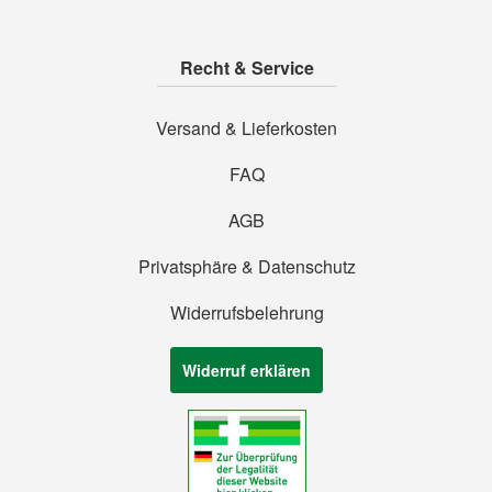
ARYA LAYA Hyaluron Alge Tag und Nachtpflege 50 ml
23,95 €
(
479,00 €
/ 1 l)
Inkl. 19% MwSt.
,
Zzgl.
Versandkosten
Quickview
In den Warenkorb