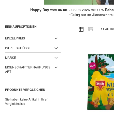
Happy Day
vom
06.08. - 08.08.2026
mit
11% Rabat
*Gültig nur im Aktionszeitr
EINKAUFSOPTIONEN
ANSICHT
Raster
Liste
11
ARTIK
ALS
EINZELPREIS
INHALTSGRÖSSE
MARKE
EIGENSCHAFT/ ERNÄHRUNGS
ART
PRODUKTE VERGLEICHEN
Sie haben keine Artikel in Ihrer
Vergleichsliste