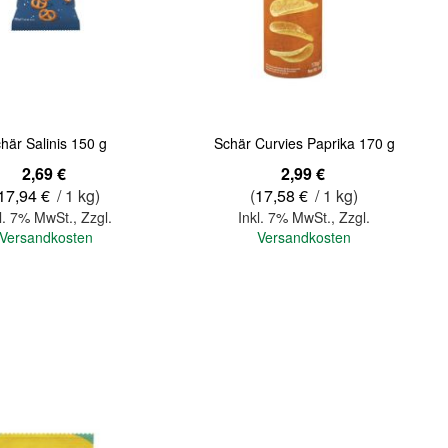
Quickview
här Salinis 150 g
Schär Curvies Paprika 170 g
2,69 €
2,99 €
17,94 €
/ 1 kg)
(
17,58 €
/ 1 kg)
l. 7% MwSt.
,
Zzgl.
Inkl. 7% MwSt.
,
Zzgl.
Versandkosten
Versandkosten
In den Warenkorb