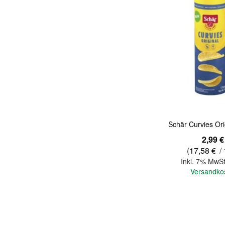
Quickview
Schär Curvies Ori
2,99 €
(
17,58 €
/ 
Inkl. 7% MwSt
Versandko
In den Warenkorb