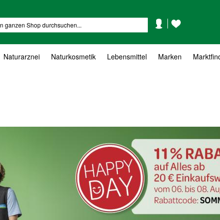
Mein
Mein
Suche
Konto
Wunschzettel
Naturarznei
Naturkosmetik
Lebensmittel
Marken
Marktfin