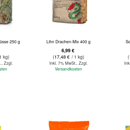
Quickview
Quickview
üsse 250 g
Lihn Drachen-Mix 400 g
Sc
6,99 €
1 kg)
(
17,48 €
/ 1 kg)
(
.
,
Zzgl.
Inkl. 7% MwSt.
,
Zzgl.
Ink
sten
Versandkosten
In den Warenkorb
In den Warenkorb