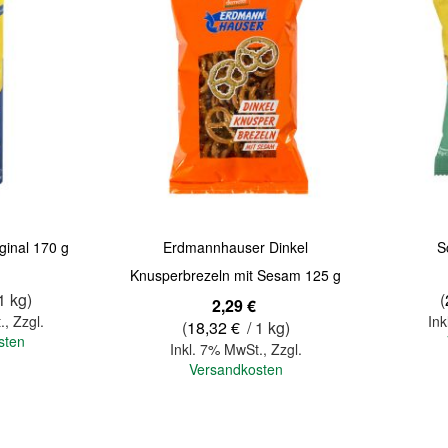
Quickview
Quickview
ginal 170 g
Erdmannhauser Dinkel
S
Knusperbrezeln mit Sesam 125 g
1 kg)
(
2,29 €
.
,
Zzgl.
Ink
(
18,32 €
/ 1 kg)
sten
Inkl. 7% MwSt.
,
Zzgl.
Versandkosten
In den Warenkorb
In den Warenkorb