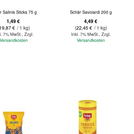
 Salinis Sticks 75 g
Schär Savoiardi 200 g
1,49 €
4,49 €
19,87 €
/ 1 kg)
(
22,45 €
/ 1 kg)
l. 7% MwSt.
,
Zzgl.
Inkl. 7% MwSt.
,
Zzgl.
Versandkosten
Versandkosten
In den Warenkorb