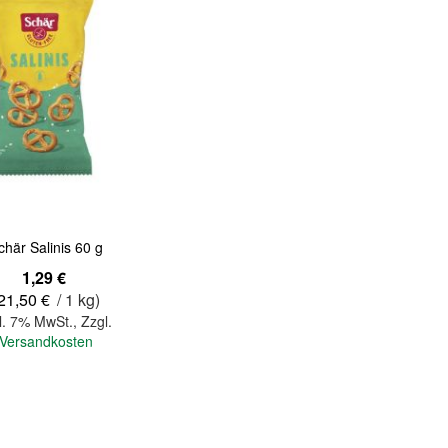
Quickview
chär Salinis 60 g
1,29 €
21,50 €
/ 1 kg)
l. 7% MwSt.
,
Zzgl.
Versandkosten