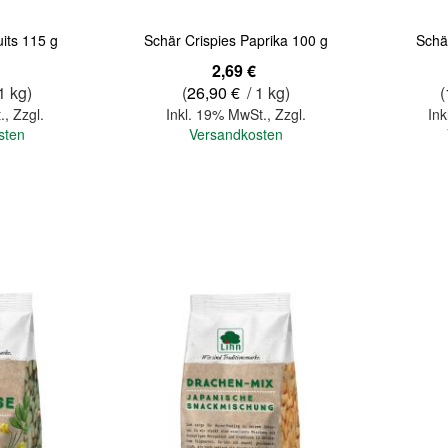
uits 115 g
Schär Crispies Paprika 100 g
Schär
2,69 €
1 kg)
(
26,90 €
/ 1 kg)
(
.
,
Zzgl.
Inkl. 19% MwSt.
,
Zzgl.
Ink
sten
Versandkosten
In den Warenkorb
In den Warenkorb