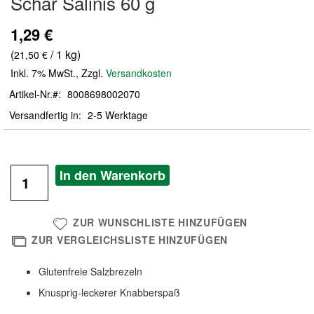
Schär Salinis 60 g
der
Bildergalerie
1,29 €
springen
(
/ 1 kg)
21,50 €
Inkl. 7% MwSt.
,
Zzgl.
Versandkosten
Artikel-Nr.
8008698002070
Versandfertig in
2-5 Werktage
In den Warenkorb
ZUR WUNSCHLISTE HINZUFÜGEN
ZUR VERGLEICHSLISTE HINZUFÜGEN
Glutenfreie Salzbrezeln
Knusprig-leckerer Knabberspaß