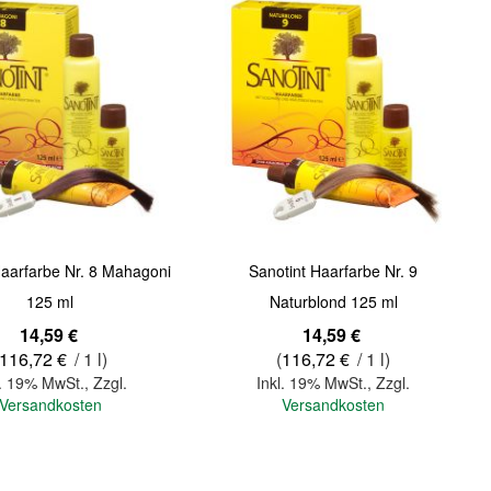
Quickview
Haarfarbe Nr. 8 Mahagoni
Sanotint Haarfarbe Nr. 9
125 ml
Naturblond 125 ml
14,59 €
14,59 €
116,72 €
/ 1 l)
(
116,72 €
/ 1 l)
l. 19% MwSt.
,
Zzgl.
Inkl. 19% MwSt.
,
Zzgl.
Versandkosten
Versandkosten
In den Warenkorb