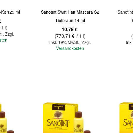
-Kit 125 ml
Sanotint Swift Hair Mascara S2
Sanotin
Tiefbraun 14 ml
€
 1 l)
10,79 €
t.
,
Zzgl.
(
770,71 €
/ 1 l)
(
sten
Inkl. 19% MwSt.
,
Zzgl.
Ink
Versandkosten
In den Warenkorb
In den Warenkorb