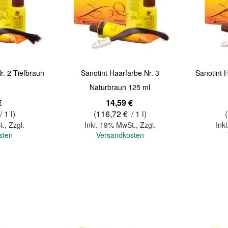
Quickview
Quickview
r. 2 Tiefbraun
Sanotint Haarfarbe Nr. 3
Sanotint 
Naturbraun 125 ml
€
14,59 €
/ 1 l)
(
116,72 €
/ 1 l)
(
t.
,
Zzgl.
Inkl. 19% MwSt.
,
Zzgl.
Ink
sten
Versandkosten
In den Warenkorb
In den Warenkorb