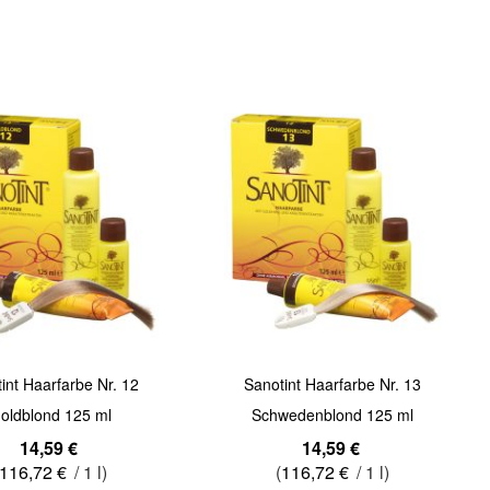
Quickview
int Haarfarbe Nr. 12
Sanotint Haarfarbe Nr. 13
oldblond 125 ml
Schwedenblond 125 ml
14,59 €
14,59 €
116,72 €
/ 1 l)
(
116,72 €
/ 1 l)