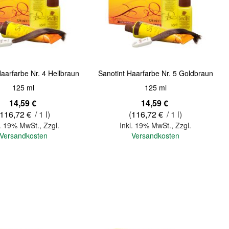
Quickview
Haarfarbe Nr. 4 Hellbraun
Sanotint Haarfarbe Nr. 5 Goldbraun
125 ml
125 ml
14,59 €
14,59 €
116,72 €
/ 1 l)
(
116,72 €
/ 1 l)
l. 19% MwSt.
,
Zzgl.
Inkl. 19% MwSt.
,
Zzgl.
Versandkosten
Versandkosten
In den Warenkorb