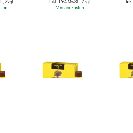
t.
,
Zzgl.
Inkl. 19% MwSt.
,
Zzgl.
Ink
sten
Versandkosten
In den Warenkorb
In den Warenkorb
Quickview
Quickview