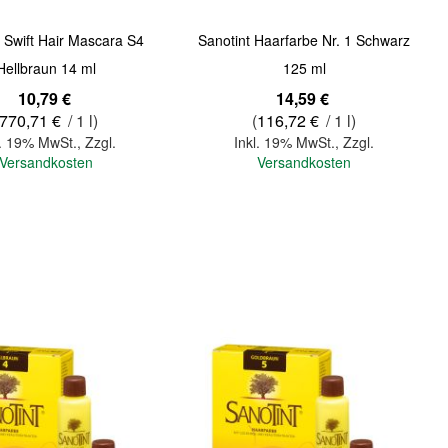
t Swift Hair Mascara S4
Sanotint Haarfarbe Nr. 1 Schwarz
Hellbraun 14 ml
125 ml
10,79 €
14,59 €
770,71 €
/ 1 l)
(
116,72 €
/ 1 l)
l. 19% MwSt.
,
Zzgl.
Inkl. 19% MwSt.
,
Zzgl.
Versandkosten
Versandkosten
In den Warenkorb