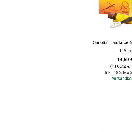
Quickview
Sanotint Haarfarbe N
125 ml
14,59 
(
116,72 €
Inkl. 19% MwS
Versandko
In den Warenkorb