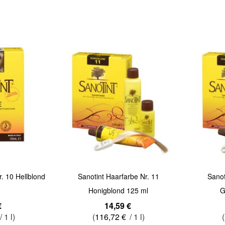
Quickview
Quickview
r. 10 Hellblond
Sanotint Haarfarbe Nr. 11
Sanot
Honigblond 125 ml
G
€
14,59 €
/ 1 l)
(
116,72 €
/ 1 l)
(