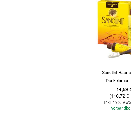
Quickview
Sanotint Haarfa
Dunkelbraun 
14,59 
(
116,72 €
Inkl. 19% MwS
Versandko
In den Warenkorb