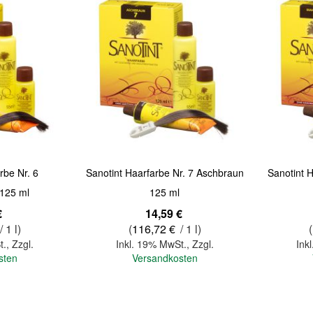
Quickview
Quickview
rbe Nr. 6
Sanotint Haarfarbe Nr. 7 Aschbraun
Sanotint 
125 ml
125 ml
€
14,59 €
/ 1 l)
(
116,72 €
/ 1 l)
(
t.
,
Zzgl.
Inkl. 19% MwSt.
,
Zzgl.
Ink
sten
Versandkosten
In den Warenkorb
In den Warenkorb