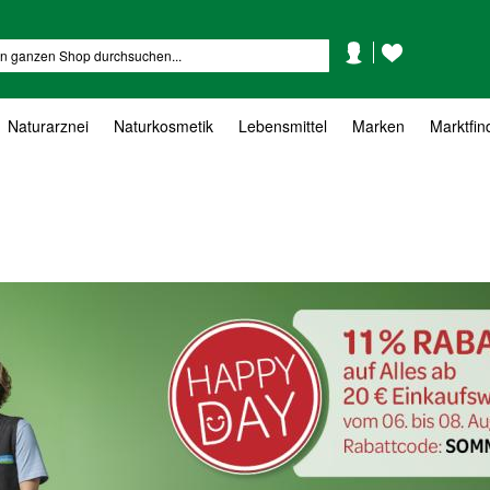
Mein
Mein
Suche
Konto
Wunschzettel
Naturarznei
Naturkosmetik
Lebensmittel
Marken
Marktfin