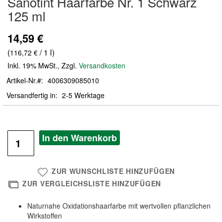
Sanotint Haarfarbe Nr. 1 Schwarz
der
125 ml
Bildergalerie
springen
14,59 €
(
/ 1 l)
116,72 €
Inkl. 19% MwSt.
,
Zzgl.
Versandkosten
Artikel-Nr.
4006309085010
Versandfertig in
2-5 Werktage
In den Warenkorb
ZUR WUNSCHLISTE HINZUFÜGEN
ZUR VERGLEICHSLISTE HINZUFÜGEN
Naturnahe Oxidationshaarfarbe mit wertvollen pflanzlichen
Wirkstoffen