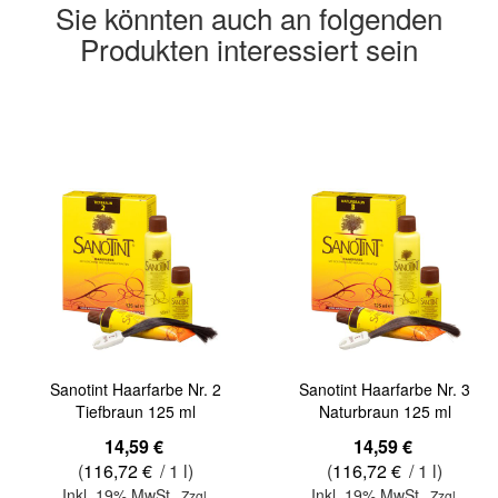
Sie könnten auch an folgenden
Produkten interessiert sein
Sanotint Haarfarbe Nr. 2
Sanotint Haarfarbe Nr. 3
Tiefbraun 125 ml
Naturbraun 125 ml
14,59 €
14,59 €
(
116,72 €
/ 1 l)
(
116,72 €
/ 1 l)
Inkl. 19% MwSt.
Inkl. 19% MwSt.
,
Zzgl.
,
Zzgl.