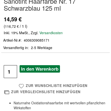
Sanotint Haarfarbe Nr. 17
der
Schwarzblau 125 ml
Bildergalerie
springen
14,59 €
(
/ 1 l)
116,72 €
Inkl. 19% MwSt.
,
Zzgl.
Versandkosten
Artikel-Nr.
4006309085171
Versandfertig in
2-5 Werktage
In den Warenkorb
ZUR WUNSCHLISTE HINZUFÜGEN
ZUR VERGLEICHSLISTE HINZUFÜGEN
Naturnahe Oxidationshaarfarbe mit wertvollen pflanzlichen
Wirkstoffen