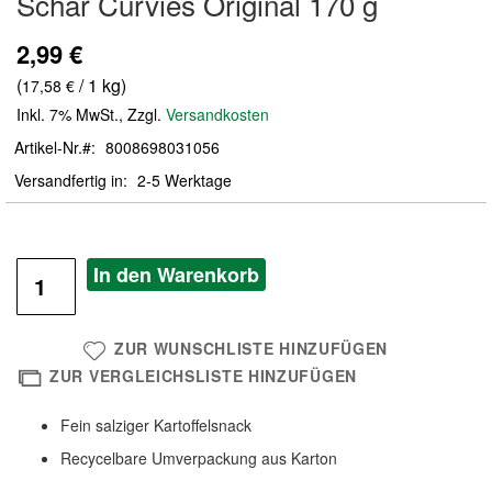
Schär Curvies Original 170 g
der
Bildergalerie
2,99 €
springen
(
/ 1 kg)
17,58 €
Inkl. 7% MwSt.
,
Zzgl.
Versandkosten
Artikel-Nr.
8008698031056
Versandfertig in
2-5 Werktage
In den Warenkorb
ZUR WUNSCHLISTE HINZUFÜGEN
ZUR VERGLEICHSLISTE HINZUFÜGEN
Fein salziger Kartoffelsnack
Recycelbare Umverpackung aus Karton