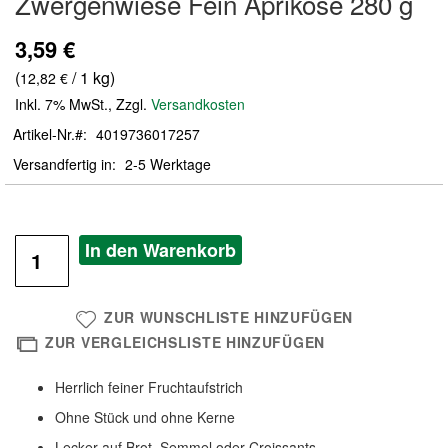
Zwergenwiese Fein Aprikose 280 g
der
Bildergalerie
3,59 €
springen
(
/ 1 kg)
12,82 €
Inkl. 7% MwSt.
,
Zzgl.
Versandkosten
Artikel-Nr.
4019736017257
Versandfertig in
2-5 Werktage
In den Warenkorb
ZUR WUNSCHLISTE HINZUFÜGEN
ZUR VERGLEICHSLISTE HINZUFÜGEN
Herrlich feiner Fruchtaufstrich
Ohne Stück und ohne Kerne
Lecker auf Brot, Semmel oder Croissants