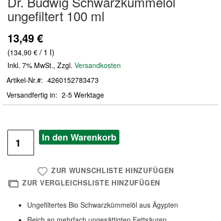
Dr. Budwig Schwarzkümmelöl
der
ungefiltert 100 ml
Bildergalerie
springen
13,49 €
(
/ 1 l)
134,90 €
Inkl. 7% MwSt.
,
Zzgl.
Versandkosten
Artikel-Nr.
4260152783473
Versandfertig in
2-5 Werktage
In den Warenkorb
ZUR WUNSCHLISTE HINZUFÜGEN
ZUR VERGLEICHSLISTE HINZUFÜGEN
Ungefiltertes Bio Schwarzkümmelöl aus Ägypten
Reich an mehrfach ungesättigten Fettsäuren