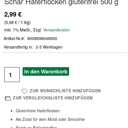
Schär Haferflocken glutenfrei 500 g
der
Bildergalerie
2,99 €
springen
(
/ 1 kg)
5,98 €
Inkl. 7% MwSt.
,
Zzgl.
Versandkosten
Artikel-Nr.
8008698048900
Versandfertig in
2-5 Werktagen
In den Warenkorb
ZUR WUNSCHLISTE HINZUFÜGEN
ZUR VERGLEICHSLISTE HINZUFÜGEN
Glutenfreie Haferflocken
Als Zutat für dein Müsli oder Smoothie
Reich an Ballaststoffen