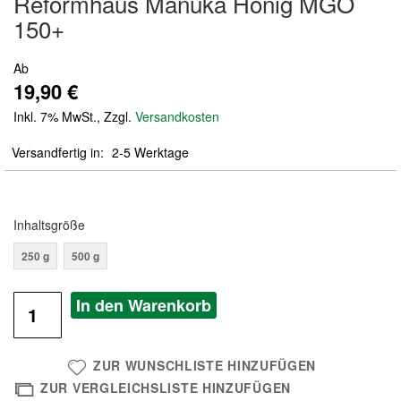
Reformhaus Manuka Honig MGO
der
150+
Bildergalerie
springen
Ab
19,90 €
Inkl. 7% MwSt.
,
Zzgl.
Versandkosten
Versandfertig in
2-5 Werktage
Inhaltsgröße
250 g
500 g
In den Warenkorb
ZUR WUNSCHLISTE HINZUFÜGEN
ZUR VERGLEICHSLISTE HINZUFÜGEN