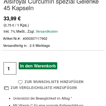
Alsiroyal Curcumin spezial Gelenke
der
45 Kapseln
Bildergalerie
springen
33,99 €
(
/ 1 Kps.)
0,75 €
Inkl. 7% MwSt.
,
Zzgl.
Versandkosten
Artikel-Nr.
4000307117902
Versandfertig in
2-5 Werktage
In den Warenkorb
ZUR WUNSCHLISTE HINZUFÜGEN
ZUR VERGLEICHSLISTE HINZUFÜGEN
Unterstützt die Beweglichkeit im Alltag *
Mit Vitamin C für eine normale Kollagenbildung