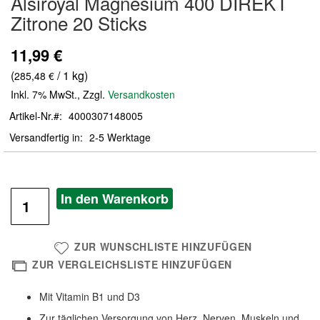
Alsiroyal Magnesium 400 DIREKT
der
Zitrone 20 Sticks
Bildergalerie
springen
11,99 €
(
/ 1 kg)
285,48 €
Inkl. 7% MwSt.
,
Zzgl.
Versandkosten
Artikel-Nr.
4000307148005
Versandfertig in
2-5 Werktage
In den Warenkorb
ZUR WUNSCHLISTE HINZUFÜGEN
ZUR VERGLEICHSLISTE HINZUFÜGEN
Mit Vitamin B1 und D3
Zur täglichen Versorgung von Herz, Nerven, Muskeln und