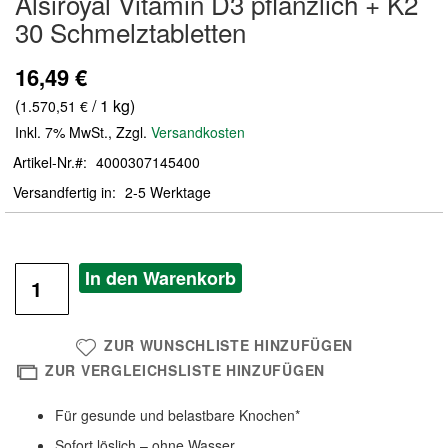
Alsiroyal Vitamin D3 pflanzlich + K2
der
30 Schmelztabletten
Bildergalerie
springen
16,49 €
(
/ 1 kg)
1.570,51 €
Inkl. 7% MwSt.
,
Zzgl.
Versandkosten
Artikel-Nr.
4000307145400
Versandfertig in
2-5 Werktage
In den Warenkorb
ZUR WUNSCHLISTE HINZUFÜGEN
ZUR VERGLEICHSLISTE HINZUFÜGEN
Für gesunde und belastbare Knochen*
Sofort löslich – ohne Wasser