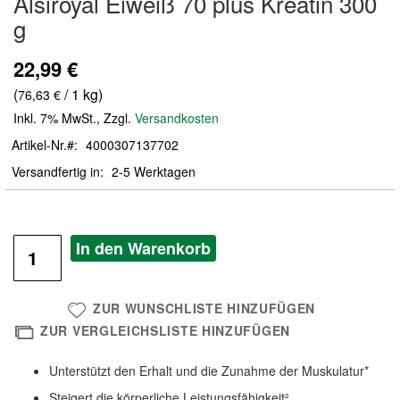
Alsiroyal Eiweiß 70 plus Kreatin 300
der
g
Bildergalerie
springen
22,99 €
(
/ 1 kg)
76,63 €
Inkl. 7% MwSt.
,
Zzgl.
Versandkosten
Artikel-Nr.
4000307137702
Versandfertig in
2-5 Werktagen
In den Warenkorb
ZUR WUNSCHLISTE HINZUFÜGEN
ZUR VERGLEICHSLISTE HINZUFÜGEN
Unterstützt den Erhalt und die Zunahme der Muskulatur*
Steigert die körperliche Leistungsfähigkeit²