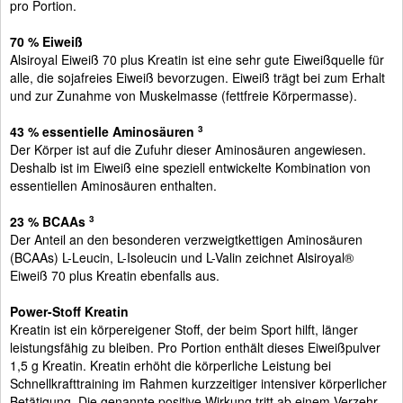
pro Portion.
70 % Eiweiß
Alsiroyal Eiweiß 70 plus Kreatin ist eine sehr gute Eiweißquelle für
alle, die sojafreies Eiweiß bevorzugen. Eiweiß trägt bei zum Erhalt
und zur Zunahme von Muskelmasse (fettfreie Körpermasse).
43 % essentielle Aminosäuren
3
Der Körper ist auf die Zufuhr dieser Aminosäuren angewiesen.
Deshalb ist im Eiweiß eine speziell entwickelte Kombination von
essentiellen Aminosäuren enthalten.
23 % BCAAs
3
Der Anteil an den besonderen verzweigtkettigen Aminosäuren
(BCAAs) L-Leucin, L-Isoleucin und L-Valin zeichnet Alsiroyal®
Eiweiß 70 plus Kreatin ebenfalls aus.
Power-Stoff Kreatin
Kreatin ist ein körpereigener Stoff, der beim Sport hilft, länger
leistungsfähig zu bleiben. Pro Portion enthält dieses Eiweißpulver
1,5 g Kreatin. Kreatin erhöht die körperliche Leistung bei
Schnellkrafttraining im Rahmen kurzzeitiger intensiver körperlicher
Betätigung. Die genannte positive Wirkung tritt ab einem Verzehr