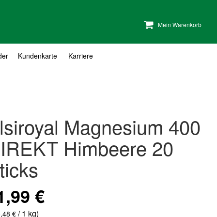
Mein Warenkorb
der
Kundenkarte
Karriere
lsiroyal Magnesium 400
IREKT Himbeere 20
ticks
1,99 €
/ 1 kg)
,48 €