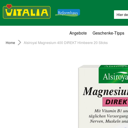
Suche
Angebote
Geschenke-Tipps
Home
Alsiroyal Magnesium 400 DIREKT Himbeere 20 Sticks
Zum
Ende
der
Bildergalerie
springen