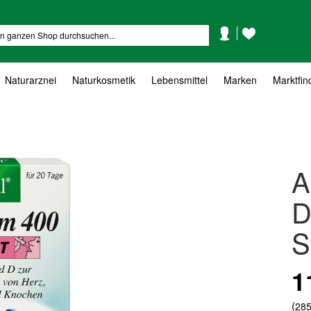
Mein
Mein
Suche
Konto
Wunschzettel
Naturarznei
Naturkosmetik
Lebensmittel
Marken
Marktfin
A
D
S
1
(
285