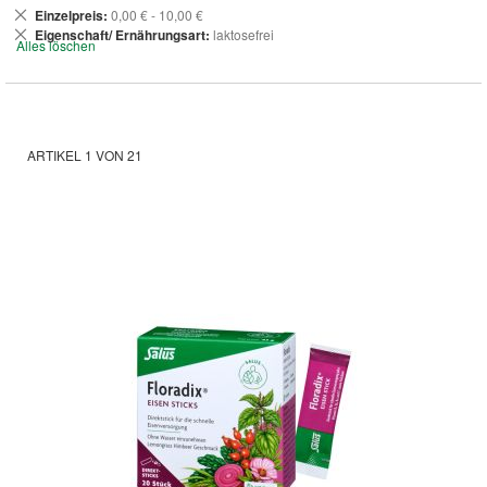
Dies
Einzelpreis
0,00 € - 10,00 €
entfernen
Dies
Eigenschaft/ Ernährungsart
laktosefrei
Alles löschen
entfernen
ARTIKEL
1
VON
21