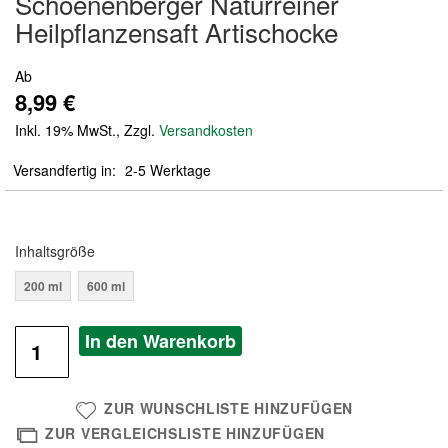
Schoenenberger Naturreiner
der
Heilpflanzensaft Artischocke
Bildergalerie
springen
Ab
8,99 €
Inkl. 19% MwSt.
,
Zzgl.
Versandkosten
Versandfertig in
2-5 Werktage
Inhaltsgröße
200 ml
600 ml
In den Warenkorb
ZUR WUNSCHLISTE HINZUFÜGEN
ZUR VERGLEICHSLISTE HINZUFÜGEN