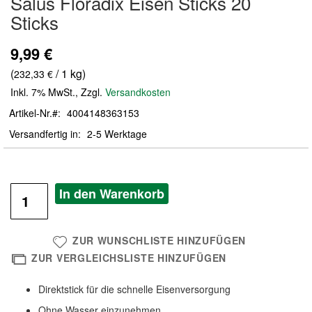
Salus Floradix Eisen Sticks 20
der
Sticks
Bildergalerie
springen
9,99 €
(
/ 1 kg)
232,33 €
Inkl. 7% MwSt.
,
Zzgl.
Versandkosten
Artikel-Nr.
4004148363153
Versandfertig in
2-5 Werktage
In den Warenkorb
ZUR WUNSCHLISTE HINZUFÜGEN
ZUR VERGLEICHSLISTE HINZUFÜGEN
Direktstick für die schnelle Eisenversorgung
Ohne Wasser einzunehmen