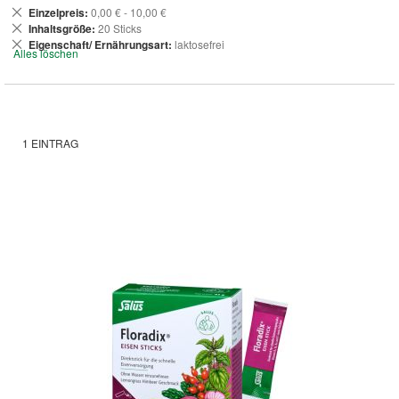
Dies
Einzelpreis
0,00 € - 10,00 €
entfernen
Dies
Inhaltsgröße
20 Sticks
entfernen
Dies
Eigenschaft/ Ernährungsart
laktosefrei
Alles löschen
entfernen
1
EINTRAG