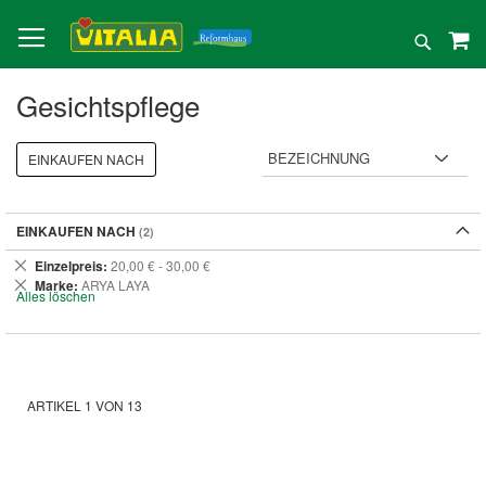
Direkt
zum
Suche
Inhalt
Gesichtspflege
EINKAUFEN NACH
EINKAUFEN NACH
Dies
Einzelpreis
20,00 € - 30,00 €
entfernen
Dies
Marke
ARYA LAYA
Alles löschen
entfernen
ARTIKEL
1
VON
13