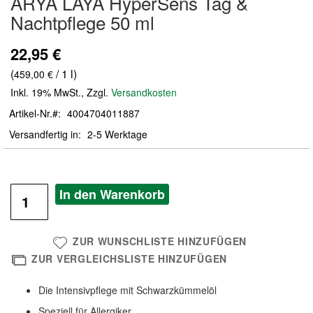
ARYA LAYA HyperSens Tag &
der
Nachtpflege 50 ml
Bildergalerie
springen
22,95 €
(
/ 1 l)
459,00 €
Inkl. 19% MwSt.
,
Zzgl.
Versandkosten
Artikel-Nr.
4004704011887
Versandfertig in
2-5 Werktage
In den Warenkorb
ZUR WUNSCHLISTE HINZUFÜGEN
ZUR VERGLEICHSLISTE HINZUFÜGEN
Die Intensivpflege mit Schwarzkümmelöl
Speziell für Allergiker