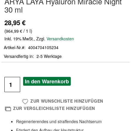
ARYA LAYA Hyaluron Miracle Night
der
30 ml
Bildergalerie
springen
28,95 €
(
/ 1 l)
964,99 €
Inkl. 19% MwSt.
,
Zzgl.
Versandkosten
Artikel-Nr.
4004704105234
Versandfertig in
2-5 Werktage
In den Warenkorb
ZUR WUNSCHLISTE HINZUFÜGEN
ZUR VERGLEICHSLISTE HINZUFÜGEN
Regenerierendes und straffendes Nachtserum
Fördert den Aufbau der Hautstruktur