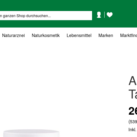
Mein
Mein
Suche
Konto
Wunschzettel
Naturarznei
Naturkosmetik
Lebensmittel
Marken
Marktfin
A
T
2
(
539
Inkl